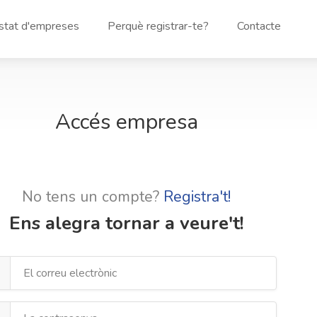
istat d'empreses
Perquè registrar-te?
Contacte
Accés empresa
No tens un compte?
Registra't!
Ens alegra tornar a veure't!