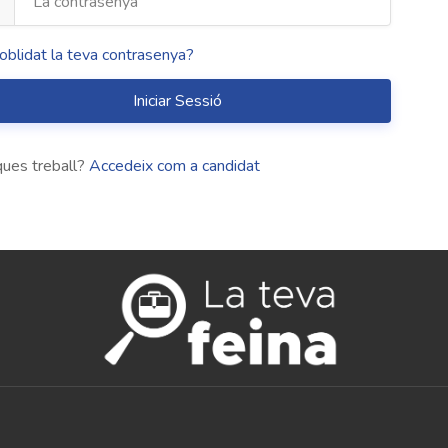
oblidat la teva contrasenya?
Iniciar Sessió
ues treball?
Accedeix com a candidat